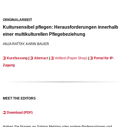
ORIGINALARBEIT
Kultursensibel pflegen: Herausforderungen innerhalb
einer multikulturellen Pflegebeziehung
ANJA RATTAY, KARIN BAUER
Kurzfassung
|
Abstract
|
Volltext (Paper Shop)
|
Portal für IP-
Zugang
MEET THE EDITORS
Download (PDF)
Haben Sie Fragen an Sabine Metzing oder andere Professorinnen und