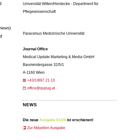
d
Universität Witten/Herdecke - Department für
Pflegewissenschaft
views)
Paracelsus Medizinische Universität
nd
Journal Office
Medical Update Marketing & Media GmbH
Baumeistergasse 32/5/1
A-1160 Wien
+43/1/897 21 10
office@qupug.at
NEWS
Die neue
Ausgabe 01/26
ist erschienen!
Zur Aktuellen Ausgabe