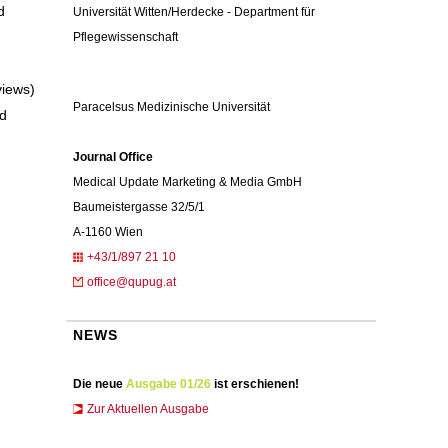
d
Universität Witten/Herdecke - Department für
Pflegewissenschaft
views)
Paracelsus Medizinische Universität
nd
Journal Office
Medical Update Marketing & Media GmbH
Baumeistergasse 32/5/1
A-1160 Wien
+43/1/897 21 10
office@qupug.at
NEWS
Die neue
Ausgabe 01/26
ist erschienen!
Zur Aktuellen Ausgabe